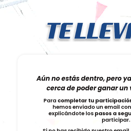
Aún no estás dentro, pero y
cerca de poder ganar un v
Para
completar tu participació
hemos enviado un email co
explicándote los
pasos a segu
participar.
Si no has recibido nuestro email,