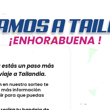
¡ENHORABUENA
!
a estás un paso más
iaje a Tailandia.
n
en nuestro sorteo te
n más información
ir
para que puedas
revisa tu bandeja de