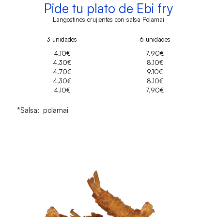
Pide tu plato de Ebi fry
Langostinos crujientes con salsa Polamai
3 unidades
6 unidades
4.10€
7.90€
4.30€
8.10€
4.70€
9.10€
4.30€
8.10€
4.10€
7.90€
*Salsa: polamai