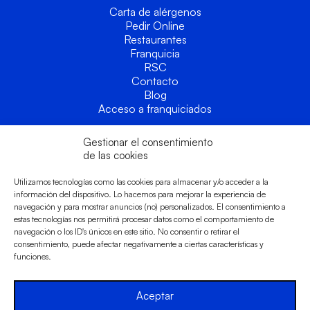
Carta de alérgenos
Pedir Online
Restaurantes
Franquicia
RSC
Contacto
Blog
Acceso a franquiciados
Legal
Gestionar el consentimiento
de las cookies
Términos y condiciones
Utilizamos tecnologías como las cookies para almacenar y/o acceder a la
Política de privacidad
información del dispositivo. Lo hacemos para mejorar la experiencia de
Política de cookies
navegación y para mostrar anuncios (no) personalizados. El consentimiento a
Canal de denuncias
estas tecnologías nos permitirá procesar datos como el comportamiento de
navegación o los ID's únicos en este sitio. No consentir o retirar el
consentimiento, puede afectar negativamente a ciertas características y
funciones.
Aceptar