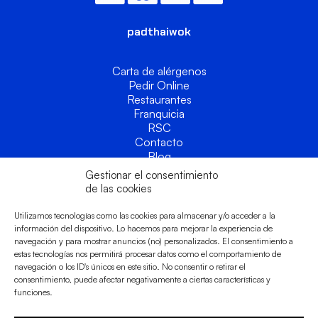
padthaiwok
Carta de alérgenos
Pedir Online
Restaurantes
Franquicia
RSC
Contacto
Blog
Acceso a franquiciados
Gestionar el consentimiento
de las cookies
Legal
Utilizamos tecnologías como las cookies para almacenar y/o acceder a la
información del dispositivo. Lo hacemos para mejorar la experiencia de
Términos y condiciones
navegación y para mostrar anuncios (no) personalizados. El consentimiento a
Política de privacidad
estas tecnologías nos permitirá procesar datos como el comportamiento de
Política de cookies
navegación o los ID's únicos en este sitio. No consentir o retirar el
Canal de denuncias
consentimiento, puede afectar negativamente a ciertas características y
funciones.