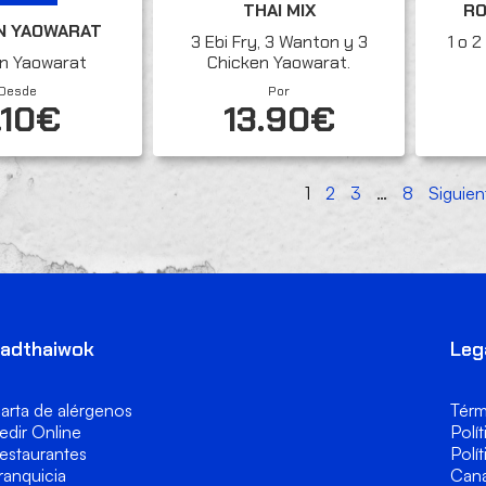
THAI MIX
RO
N YAOWARAT
3 Ebi Fry, 3 Wanton y 3
1 o 
n Yaowarat
Chicken Yaowarat.
Desde
Por
.10€
13.90€
1
2
3
…
8
Siguien
adthaiwok
Leg
arta de alérgenos
Térm
edir Online
Polí
estaurantes
Polí
ranquicia
Cana