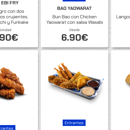
 EBI FRY
BAO YAOWARAT
gro con dos
os crujientes,
Bun Bao con Chicken
Langos
chi y Furikake
Yaowarat con salsa Wasabi
 Unidad
Desde
.90€
6.90€
Entrantes
trantes