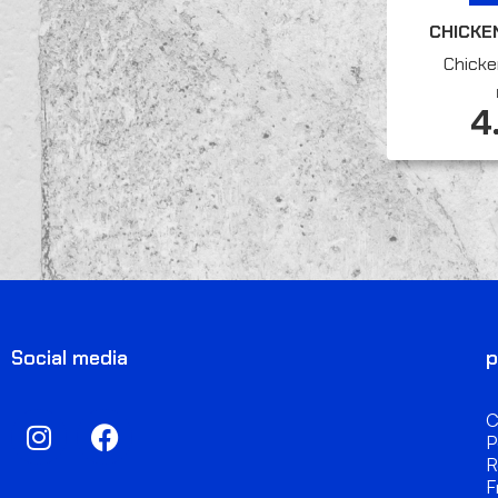
CHICKE
Chicke
4
Social media
p
C
P
R
F