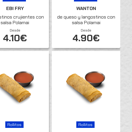
EBI FRY
WANTON
tinos crujientes con
de queso y langostinos con
salsa Polamai
salsa Polamai
Desde
Desde
4.10€
4.90€
Rollitos
Rollitos