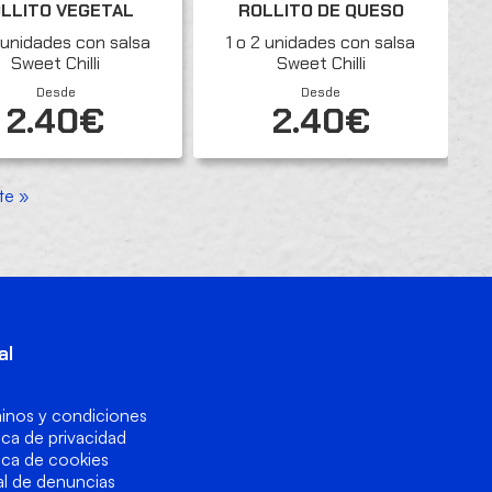
LLITO VEGETAL
ROLLITO DE QUESO
2 unidades con salsa
1 o 2 unidades con salsa
Sweet Chilli
Sweet Chilli
Desde
Desde
2.40€
2.40€
te »
al
inos y condiciones
tica de privacidad
tica de cookies
l de denuncias