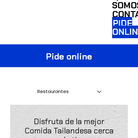
SOMO
CONT
PIDE
ONLI
Pide online
Busca tu restaurante
Disfruta de la mejor
Comida Tailandesa cerca